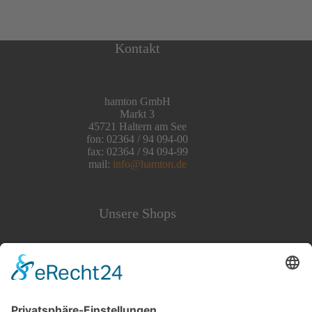
Kontakt
hamton GmbH
Markt 3
45721 Haltern am See
fon: 02364 / 94 094-00
fax: 02364 / 94 094-99
mail:
info@hamton.de
Unsere Shops
Telekom Shops
Vodafone Shops
O2 Shops
Multistore