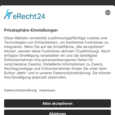
Telekom Shops
Vodafone Shops
O2 Shops
Multistore
Nützliche Links
Servicetechniker
Geschäftskundenservice
Tarifcheck
Speedtest
Job und Karriere
Rechtliches