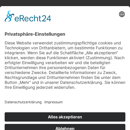
Telekom Shops
Vodafone Shops
O2 Shops
Multistore
Nützliche Links
Servicetechniker
Geschäftskundenservice
Tarifcheck
Speedtest
Job und Karriere
Rechtliches